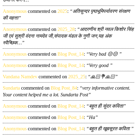
Anonymous
commented on
2025
:
“अतिसुन्दर पृष्ठभूमिपर्यावरण संरक्षण
की महत्ता”
Anonymous
commented on
2025_28
:
“आदरणीय श्री नवल किशोर सिंह
जी एवं सुश्री वंदना नामदेव जी,संपादक मंडल के गुणी जन,यह अंक
स्वैच्छिक…”
Anonymous
commented on
Blog Post_14
:
“Very bad 😔😔 ”
Anonymous
commented on
Blog Post_14
:
“Very good ”
Vandana Namdev
commented on
2025_25
:
“🙏🏻💐🙏🏻”
Sundarta
commented on
Blog Post_84
:
“very informative content.
Your content helped me a lot. Sundarta Post”
Anonymous
commented on
Blog Post_14
:
“बहुत ही सुंदर कविता”
Anonymous
commented on
Blog Post_14
:
“Ha”
Anonymous
commented on
Blog Post_14
:
“बहुत ही खूबसूरत कविता ”