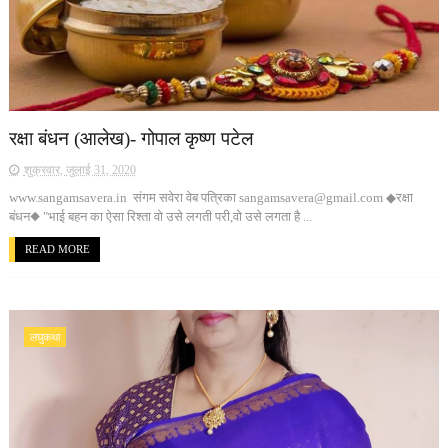
रक्षा बंधन (आलेख)- गोपाल कृष्ण पटेल
शुक्रवार, जुलाई 31, 2020
www.sangamsavera.in संगम सवेरा वेब पत्रिका sangamsavera@gmail.com ◆रक्षा
बंधन◆ "भाई बहन का ऐसा रिश्ता वो उसे लगती परी,वो उसे लगता है ...
READ MORE
लघुकथा