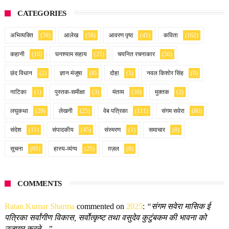
CATEGORIES
अभिव्यक्ति
(59)
आलेख
(58)
आवरण पृष्ठ
(41)
कविता
(162)
कहानी
(10)
घनश्याम सहाय
(25)
चयनित रचनाकार
(56)
छंद विधान
(2)
ज्ञान मंजूषा
(8)
दोहा
(5)
नवल किशोर सिंह
(9)
नाटिका
(1)
पुस्तक-समीक्षा
(3)
मंतव्य
(30)
मुक्तक
(2)
लघुकथा
(29)
लेखनी
(25)
वेब पत्रिका
(111)
संगम सवेरा
(80)
संदेश
(11)
संपादकीय
(45)
संस्मरण
(1)
समाचार
(8)
सूचना
(91)
हास्य-व्यंग्य
(25)
ग़ज़ल
(8)
COMMENTS
Ratan Kumar Sharma
commented on
2025
:
“संगम सवेरा मासिक ई
पत्रिका सर्वांगीण विकास, सर्वोत्कृष्ट तथा वसुदेव कुटुंबकम की भावना को
उजागर करने…”