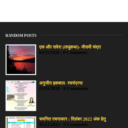
RANDOM POSTS
एक और सवेरा (लघुकथा)- मौसमी चंद्रा
04/11/2020 - 0 Comments
अनुजीत इकबाल- स्वयंप्रभा
01/01/2020 - 0 Comments
चयनित रचनाकार : दिसंबर 2022 अंक हेतु
05/12/2022 - 0 Comments