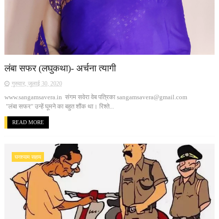
लंबा सफर (लघुकथा)- अर्चना त्यागी
गुरुवार, जुलाई 30, 2020
www.sangamsavera.in संगम सवेरा वेब पत्रिका sangamsavera@gmail.com
"लंबा सफर" उन्हें घूमने का बहुत शौंक था। रिश्ते...
READ MORE
घनश्याम सहाय