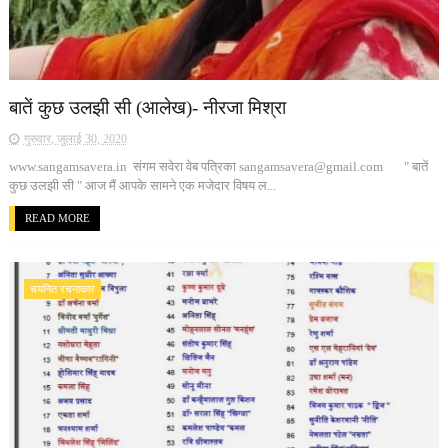
बातें कुछ उलझी सी (आलेख)- नीरजा मिश्रा
गुरुवार, जुलाई 30, 2020
www.sangamsavera.in संगम सवेरा वेब पत्रिका sangamsavera@gmail.com " बातें
कुछ उलझी सी " आज मैं आपके सामने एक मजेदार विषय ल...
READ MORE
चयनित रचनाकार