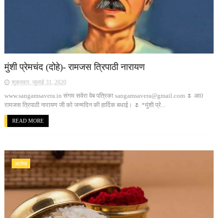
मुंशी प्रेमचंद (दोहे)- रामजस त्रिपाठी नारायण
शुक्रवार, जुलाई 31, 2020
www.sangamsavera.in संगम सवेरा वेब पत्रिका sangamsavera@gmail.com 🌷 आ0
रामजस त्रिपाठी नारायण जी को जन्मदिन की हार्दिक बधाई। 🌷 *मुंशी प्रे...
READ MORE
आलेख