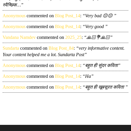
स्वैच्छिक…”
Anonymous
commented on
Blog Post_14
:
“Very bad 😔😔 ”
Anonymous
commented on
Blog Post_14
:
“Very good ”
Vandana Namdev
commented on
2025_25
:
“🙏🏻💐🙏🏻”
Sundarta
commented on
Blog Post_84
:
“very informative content.
Your content helped me a lot. Sundarta Post”
Anonymous
commented on
Blog Post_14
:
“बहुत ही सुंदर कविता”
Anonymous
commented on
Blog Post_14
:
“Ha”
Anonymous
commented on
Blog Post_14
:
“बहुत ही खूबसूरत कविता ”