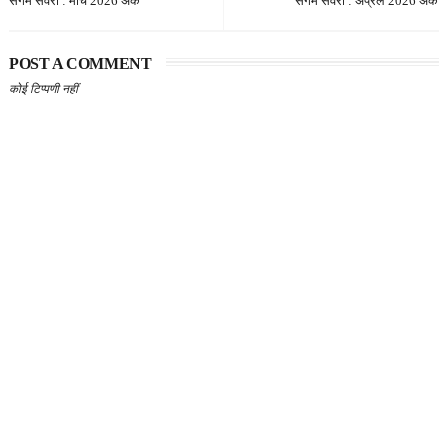
संगम सवेरा : मार्च 2026 अंक
संगम सवेरा : अप्रैल 2026 अंक
POST A COMMENT
कोई टिप्पणी नहीं