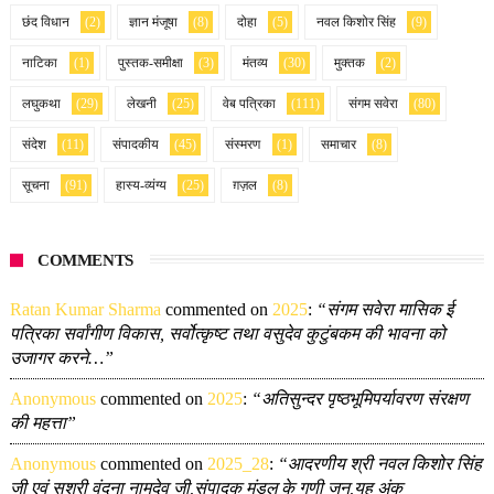
छंद विधान
(2)
ज्ञान मंजूषा
(8)
दोहा
(5)
नवल किशोर सिंह
(9)
नाटिका
(1)
पुस्तक-समीक्षा
(3)
मंतव्य
(30)
मुक्तक
(2)
लघुकथा
(29)
लेखनी
(25)
वेब पत्रिका
(111)
संगम सवेरा
(80)
संदेश
(11)
संपादकीय
(45)
संस्मरण
(1)
समाचार
(8)
सूचना
(91)
हास्य-व्यंग्य
(25)
ग़ज़ल
(8)
COMMENTS
Ratan Kumar Sharma
commented on
2025
:
“संगम सवेरा मासिक ई
पत्रिका सर्वांगीण विकास, सर्वोत्कृष्ट तथा वसुदेव कुटुंबकम की भावना को
उजागर करने…”
Anonymous
commented on
2025
:
“अतिसुन्दर पृष्ठभूमिपर्यावरण संरक्षण
की महत्ता”
Anonymous
commented on
2025_28
:
“आदरणीय श्री नवल किशोर सिंह
जी एवं सुश्री वंदना नामदेव जी,संपादक मंडल के गुणी जन,यह अंक