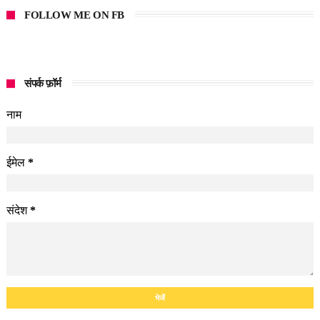
FOLLOW ME ON FB
संपर्क फ़ॉर्म
नाम
ईमेल
*
संदेश
*