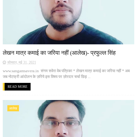
लेखन मात्र कमाई का जरिया नहीं (आलेख)- प्रफुल्ल सिंह
सोमवार, मई 31, 2021
www.sangamsavera.in संगम सवेरा वेब पत्रिका * लेखन मात्र कमाई का जरिया नहीं * अब
जब नोटफ्री आंदोलन के ज़रिये इस विषय पर ज़ोरदार चर्चा छिड़ ...
READ MORE
आलेख