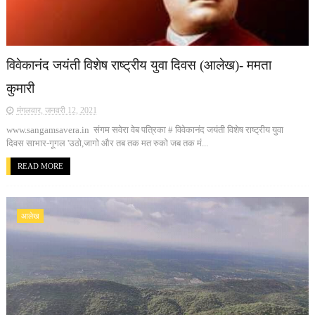
विवेकानंद जयंती विशेष राष्ट्रीय युवा दिवस (आलेख)- ममता
कुमारी
मंगलवार, जनवरी 12, 2021
www.sangamsavera.in संगम सवेरा वेब पत्रिका # विवेकानंद जयंती विशेष राष्ट्रीय युवा
दिवस साभार-गूगल 'उठो,जागो और तब तक मत रुको जब तक मं...
READ MORE
आलेख