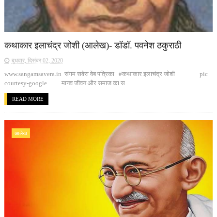
कथाकार इलाचंद्र जोशी (आलेख)- डॉडॉ. पवनेश ठकुराठी
बुधवार, दिसंबर 02, 2020
www.sangamsavera.in संगम सवेरा वेब पत्रिका #कथाकार इलाचंद्र जोशी pic
courtesy-google मानव जीवन और समाज का स...
READ MORE
आलेख