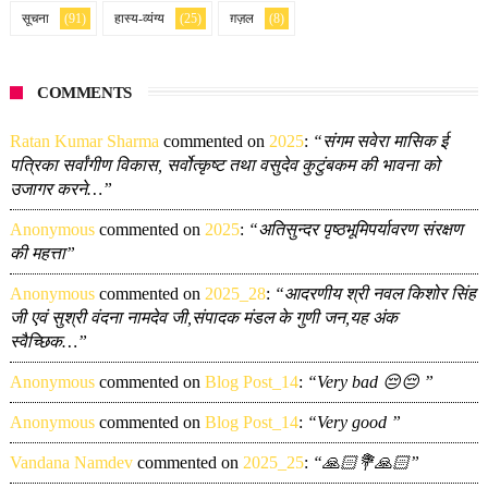
सूचना
(91)
हास्य-व्यंग्य
(25)
ग़ज़ल
(8)
COMMENTS
Ratan Kumar Sharma
commented on
2025
:
“संगम सवेरा मासिक ई
पत्रिका सर्वांगीण विकास, सर्वोत्कृष्ट तथा वसुदेव कुटुंबकम की भावना को
उजागर करने…”
Anonymous
commented on
2025
:
“अतिसुन्दर पृष्ठभूमिपर्यावरण संरक्षण
की महत्ता”
Anonymous
commented on
2025_28
:
“आदरणीय श्री नवल किशोर सिंह
जी एवं सुश्री वंदना नामदेव जी,संपादक मंडल के गुणी जन,यह अंक
स्वैच्छिक…”
Anonymous
commented on
Blog Post_14
:
“Very bad 😔😔 ”
Anonymous
commented on
Blog Post_14
:
“Very good ”
Vandana Namdev
commented on
2025_25
:
“🙏🏻💐🙏🏻”