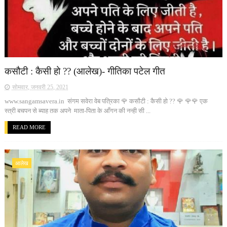
कसौटी : कैसी हो ?? (आलेख)- गीतिका पटेल गीत
सोमवार, जनवरी 25, 2021
www.sangamsavera.in संगम सवेरा वेब पत्रिका 🌹 कसौटी : कैसी हो ?? 🌹 🌹🌹 एक
स्त्री बचपन से ब्याह तक अपने माता-पिता के आँगन की नन्ही सी ...
READ MORE
आलेख