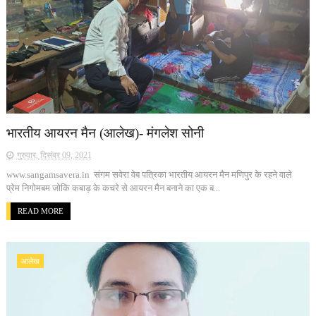
भारतीय आयरन मैन (आलेख)- मंगलेश सोनी
गुरुवार, दिसंबर 09, 2021
www.sangamsavera.in संगम सवेरा वेब पत्रिका भारतीय आयरन मैन मणिपुर के रहने वाले
प्रेम निगोमबम जोकि कबाड़ के कचरे से आयरन मैन बनाने का एक ब...
READ MORE
आलेख