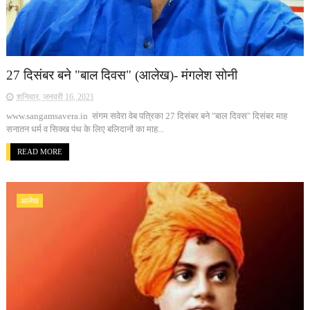
27 दिसंबर बने "बाल दिवस" (आलेख)- मंगलेश सोनी
शनिवार, जनवरी 16, 2021
www.sangamsavera.in संगम सवेरा वेब पत्रिका 27 दिसंबर बने "बाल दिवस" दिसंबर माह
सनातन धर्म व सिक्ख पंथ के लिए बलिदानों का माह...
READ MORE
आलेख