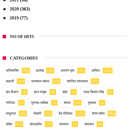
►
2020
(363)
►
2019
(77)
NO OF HITS
CATEGORIES
अभिव्यक्ति
(59)
आलेख
(58)
आवरण पृष्ठ
(41)
कविता
(162)
कहानी
(10)
घनश्याम सहाय
(25)
चयनित रचनाकार
(56)
छंद विधान
(2)
ज्ञान मंजूषा
(8)
दोहा
(5)
नवल किशोर सिंह
(9)
नाटिका
(1)
पुस्तक-समीक्षा
(3)
मंतव्य
(30)
मुक्तक
(2)
लघुकथा
(29)
लेखनी
(25)
वेब पत्रिका
(111)
संगम सवेरा
(80)
संदेश
(11)
संपादकीय
(45)
संस्मरण
(1)
समाचार
(8)