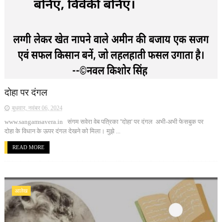
दोहा पर दंगल
बुधवार, नवंबर 06, 2024
www.sangamsavera.in संगम सवेरा वेब पत्रिका ''दोहा' पर दंगल अभी-अभी फेसबुक पर
दोहा के विधान के ऊपर दंगल देखने को मिला। मुझे ...
READ MORE
आलेख