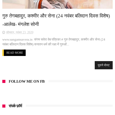
गुरु तेगबहादुर, कश्मीर और सेना (24 नवंबर बलिदान दिवस विशेष)
-आलेख- मंगलेश सोनी
सोमवार, नवंबर 23, 2020
www.sangamsavera.in संगम सवेरा वेब पत्रिका # गुरु तेगबहादुर, कश्मीर और सेना (24
नवंबर बलिदान दिवस विशेष) सनातन धर्म की रक्षा में गुरुओं...
READ MORE
पुराने पोस्ट
FOLLOW ME ON FB
संपर्क फ़ॉर्म