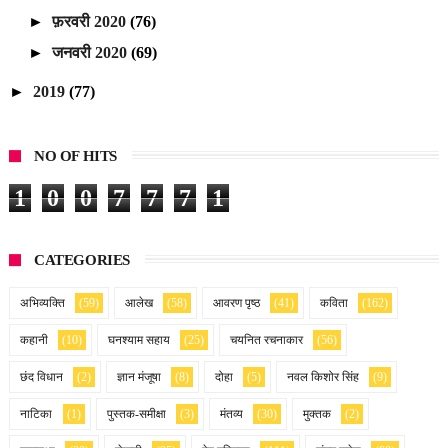
►
फ़रवरी 2020
(76)
►
जनवरी 2020
(69)
►
2019
(77)
NO OF HITS
1
0
0
7
7
7
1
CATEGORIES
अभिव्यक्ति
(59)
आलेख
(58)
आवरण पृष्ठ
(41)
कविता
(162)
कहानी
(10)
घनश्याम सहाय
(25)
चयनित रचनाकार
(56)
छंद विधान
(2)
ज्ञान मंजूषा
(8)
दोहा
(5)
नवल किशोर सिंह
(9)
नाटिका
(1)
पुस्तक-समीक्षा
(3)
मंतव्य
(30)
मुक्तक
(2)