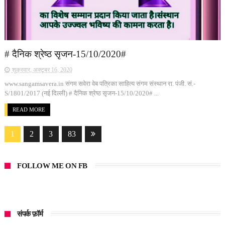
# दैनिक श्रेष्ठ सृजन-15/10/2020#
शुक्रवार, अक्टूबर 16, 2020
www.sangamsavera.in संगम सवेरा वेब पत्रिका साहित्य संगम संस्थान रा. पंजी. सं.-
S/1801/2017 (नई दिल्ली) # दैनिक श्रेष्ठ सृजन-15/10/2020# ...
READ MORE
1
2
3
83
FOLLOW ME ON FB
संपर्क फ़ॉर्म