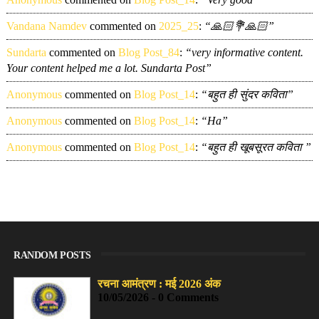
Vandana Namdev
commented on
2025_25
:
“🙏🏻💐🙏🏻”
Sundarta
commented on
Blog Post_84
:
“very informative content.
Your content helped me a lot. Sundarta Post”
Anonymous
commented on
Blog Post_14
:
“बहुत ही सुंदर कविता”
Anonymous
commented on
Blog Post_14
:
“Ha”
Anonymous
commented on
Blog Post_14
:
“बहुत ही खूबसूरत कविता ”
RANDOM POSTS
रचना आमंत्रण : मई 2026 अंक
10/05/2026 - 0 Comments