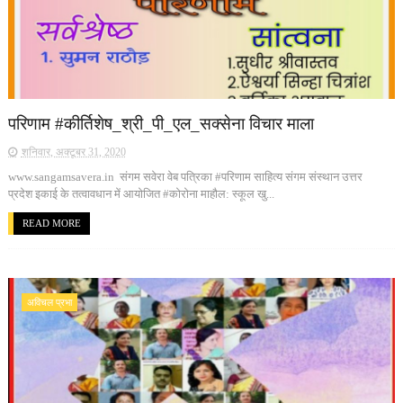
परिणाम #कीर्तिशेष_श्री_पी_एल_सक्सेना विचार माला
शनिवार, अक्टूबर 31, 2020
www.sangamsavera.in संगम सवेरा वेब पत्रिका #परिणाम साहित्य संगम संस्थान उत्तर
प्रदेश इकाई के तत्वावधान में आयोजित #कोरोना माहौल: स्कूल खु...
READ MORE
अविचल प्रभा