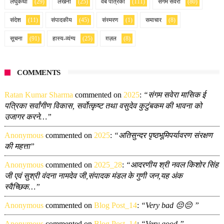
लघुकथा
(29)
लेखनी
(25)
वेब पत्रिका
(111)
संगम सवेरा
(80)
संदेश
(11)
संपादकीय
(45)
संस्मरण
(1)
समाचार
(8)
सूचना
(91)
हास्य-व्यंग्य
(25)
ग़ज़ल
(8)
COMMENTS
Ratan Kumar Sharma
commented on
2025
:
“संगम सवेरा मासिक ई
पत्रिका सर्वांगीण विकास, सर्वोत्कृष्ट तथा वसुदेव कुटुंबकम की भावना को
उजागर करने…”
Anonymous
commented on
2025
:
“अतिसुन्दर पृष्ठभूमिपर्यावरण संरक्षण
की महत्ता”
Anonymous
commented on
2025_28
:
“आदरणीय श्री नवल किशोर सिंह
जी एवं सुश्री वंदना नामदेव जी,संपादक मंडल के गुणी जन,यह अंक
स्वैच्छिक…”
Anonymous
commented on
Blog Post_14
:
“Very bad 😔😔 ”
Anonymous
commented on
Blog Post_14
:
“Very good ”