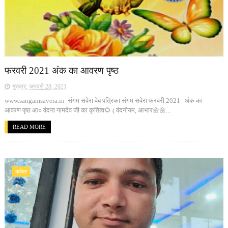
फरवरी 2021 अंक का आवरण पृष्ठ
गुरुवार, जनवरी 28, 2021
www.sangamsavera.in संगम सवेरा वेब पत्रिका संगम सवेरा फरवरी 2021 अंक का
आवरण पृष्ठ आ० वंदना नामदेव जी का कृतित्व🌻 ( वंदनीयम, आभार🌼🌼...
READ MORE
कविता