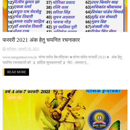
फरवरी 2021 अंक हेतु चयनित रचनाकार
शनिवार, जनवरी 30, 2021
www.sangamsavera.in संगम सवेरा वेब पत्रिका ★संगम सवेरा फरवरी 2021★ अंक हेतु
चयनित रचनाकारों को 🌷 हार्दिक शुभकामनाएँ 🌷 नोट:- समस्त प्...
READ MORE
आवरण पृष्ठ