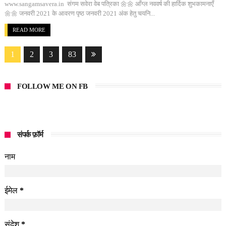
www.sangamsavera.in संगम सवेरा वेब पत्रिका 🌼🌼 आँग्ल नववर्ष की हार्दिक शुभकामनाएँ
🌼🌼 जनवरी 2021 के आवरण पृष्ठ जनवरी 2021 अंक हेतु चयनि...
READ MORE
1
2
3
83
FOLLOW ME ON FB
संपर्क फ़ॉर्म
नाम
ईमेल
*
संदेश
*