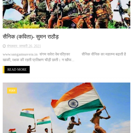
सैनिक (कविता)- सुमन राठौड़
मंगलवार, जनवरी 26, 2021
www.sangamsavera.in संगम सवेरा वेब पत्रिका सैनिक सैनिक का महात्म्य बढाती है
खाकी, रक्षक की रहती प्रतिक्षण चौड़ी छाती। न खौफ...
READ MORE
ग़ज़ल