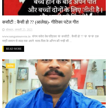
कसौटी : कैसी हो ?? (आलेख)- गीतिका पटेल गीत
सोमवार, जनवरी 25, 2021
www.sangamsavera.in संगम सवेरा वेब पत्रिका 🌹 कसौटी : कैसी हो ?? 🌹 🌹🌹 एक
स्त्री बचपन से ब्याह तक अपने माता-पिता के आँगन की नन्ही सी ...
READ MORE
आलेख