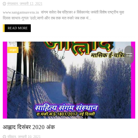
मंगलवार, जनवरी 12, 2021
www.sangamsavera.in संगम सवेरा वेब पत्रिका # विवेकानंद जयंती विशेष राष्ट्रीय युवा
दिवस साभार-गूगल 'उठो,जागो और तब तक मत रुको जब तक मं...
READ MORE
आह्लाद
आह्लाद दिसंबर 2020 अंक
रविवार, जनवरी 10, 2021