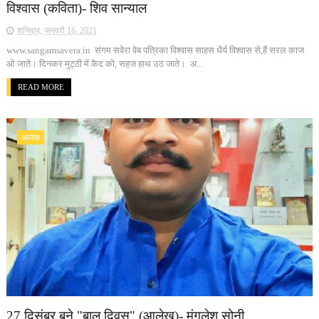
विश्वास (कविता)- शिव सान्याल
शनिवार, जनवरी 16, 2021
www.sangamsavera.in संगम सवेरा वेब पत्रिका विश्वास साहस धैर्य विश्वास से,हैं सरल काज
ओ जाते। दिनकर मुट्ठी में कैद को, सहज हाथ उठ जाते। अ...
READ MORE
आलेख
27 दिसंबर बने "बाल दिवस" (आलेख)- मंगलेश सोनी