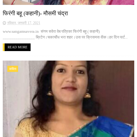
फिरंगी बहू (कहानी)- मौसमी चंद्रा
रविवार, जनवरी 17, 2021
www.sangamsavera.in संगम सवेरा वेब पत्रिका फिरंगी बहू ( कहानी)
_______________ ब्रिटेन।चकाचौंध भरा शहर।उस पर क्रिसमस वीक।हर दिन पार्ट...
READ MORE
कविता