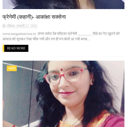
फ्रेनेमी (कहानी)- आकांक्षा सक्सेना
रविवार, जनवरी 17, 2021
www.sangamsavera.in संगम सवेरा वेब पत्रिका फ्रेनेमी _______ पीछे का गेट खुलने की
आवाज़ को सुनकर रेखा चौंक गयी और मन ही मन बोली आ गयी बरख...
READ MORE
कहानी