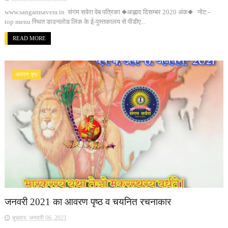
www.sangamsavera.in संगम सवेरा वेब पत्रिका ◆आह्लाद दिसम्बर 2020 अंक◆ नोट:-
top menu स्थित डाउनलोड लिंक के ई-पुस्तकालय से पीडीए...
READ MORE
आवरण पृष्ठ
जनवरी 2021 का आवरण पृष्ठ व चयनित रचनाकार
बुधवार, जनवरी 06, 2021