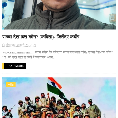
सच्चा देशभक्त कौन? (कविता)- जितेंद्र कबीर
मंगलवार, जनवरी 26, 2021
www.sangamsavera.in संगम सवेरा वेब पत्रिका सच्चा देशभक्त कौन? सच्चा देशभक्त कौन?
' वो ' जो डटा रहता है खेतों में ज्यादातर, अपन...
READ MORE
कविता