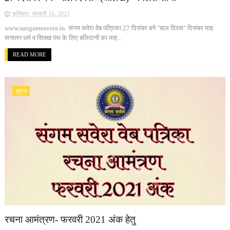
शनिवार, जनवरी 16, 2021
www.sangamsavera.in संगम सवेरा वेब पत्रिका 27 दिसंबर बने "बाल दिवस" दिसंबर माह
सनातन धर्म व सिक्ख पंथ के लिए बलिदानों का माह...
READ MORE
सूचना
रचना आमंत्रण- फरवरी 2021 अंक हेतु