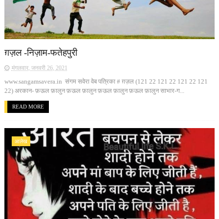
ग़ज़ल -निज़ाम-फतेहपुरी
मंगलवार, जनवरी 26, 2021
www.sangamsavera.in संगम सवेरा वेब पत्रिका # ग़ज़ल (121 22 121 22 121 22 121
22) अरकान- फ़ऊल फ़ालुन फ़ऊल फ़ालुन फ़ऊल फ़ालुन फ़ऊल फ़ालुन साभार-ग...
READ MORE
आलेख