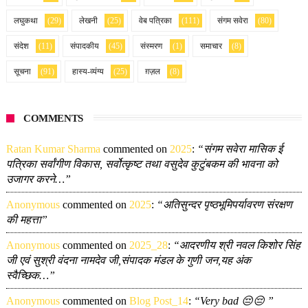
लघुकथा
(29)
लेखनी
(25)
वेब पत्रिका
(111)
संगम सवेरा
(80)
संदेश
(11)
संपादकीय
(45)
संस्मरण
(1)
समाचार
(8)
सूचना
(91)
हास्य-व्यंग्य
(25)
ग़ज़ल
(8)
COMMENTS
Ratan Kumar Sharma
commented on
2025
:
“संगम सवेरा मासिक ई
पत्रिका सर्वांगीण विकास, सर्वोत्कृष्ट तथा वसुदेव कुटुंबकम की भावना को
उजागर करने…”
Anonymous
commented on
2025
:
“अतिसुन्दर पृष्ठभूमिपर्यावरण संरक्षण
की महत्ता”
Anonymous
commented on
2025_28
:
“आदरणीय श्री नवल किशोर सिंह
जी एवं सुश्री वंदना नामदेव जी,संपादक मंडल के गुणी जन,यह अंक
स्वैच्छिक…”
Anonymous
commented on
Blog Post_14
:
“Very bad 😔😔 ”