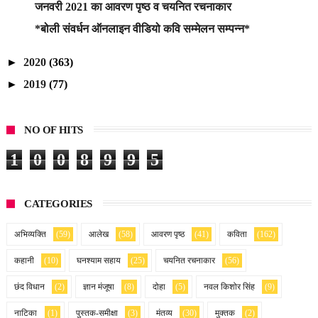
जनवरी 2021 का आवरण पृष्ठ व चयनित रचनाकार
*बोली संवर्धन ऑनलाइन वीडियो कवि सम्मेलन सम्पन्न*
►
2020
(363)
►
2019
(77)
NO OF HITS
1
0
0
8
9
9
5
CATEGORIES
अभिव्यक्ति
(59)
आलेख
(58)
आवरण पृष्ठ
(41)
कविता
(162)
कहानी
(10)
घनश्याम सहाय
(25)
चयनित रचनाकार
(56)
छंद विधान
(2)
ज्ञान मंजूषा
(8)
दोहा
(5)
नवल किशोर सिंह
(9)
नाटिका
(1)
पुस्तक-समीक्षा
(3)
मंतव्य
(30)
मुक्तक
(2)