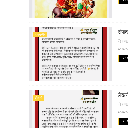
RE
संपा
संपादकीय
बुधव
www.sa
RE
लेखनी
लेखनी
बुधव
www.sa
RE