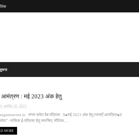
लिंक
सूचना
 आमंत्रण : मई 2023 अंक हेतु
वार, अप्रैल 20, 2023
ngamsavera.in संगम सवेरा वेब पत्रिका $●मई 2023 अंक हेतु रचनाएँ आमंत्रित●$
वेरा”- मासिक ई-पत्रिका हेतु स्वरचित, मौलिक, ...
AD MORE