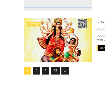
आवरण
आवरण पृष्ठ
बुधव
www.sa
साभार 
RE
1
2
3
83