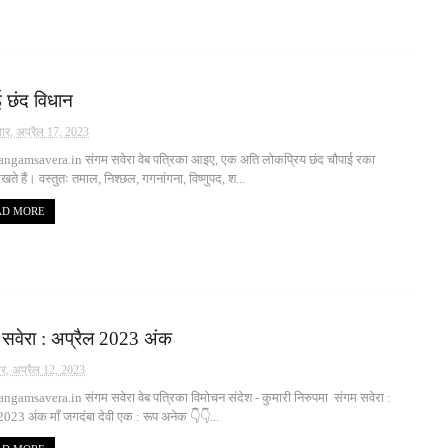
ई छंद विधान
ार, अप्रैल 17, 2023
ngamsavera.in संगम सवेरा वेब पत्रिका आइए, एक अति लोकप्रिय छंद चौपाई रका
खते हैं। वस्तुतः तमाल, निश्छल, गगनांगना, विष्णुपद, श...
AD MORE
 सवेरा : अप्रैल 2023 अंक
ार, अप्रैल 12, 2023
gamsavera.in संगम सवेरा वेब पत्रिका विमोचन संदेश - कुमारी निरुपमा संगम सवेरा :
2023 अंक माँ जगदंबा देवी एक : रूप अनेक 👇👇...