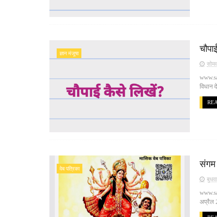
चौपा
ज्ञान मंजूषा
सोमव
www.sa
विधान दे
RE
संगम
वेब पत्रिका
बुधव
www.san
अप्रैल 