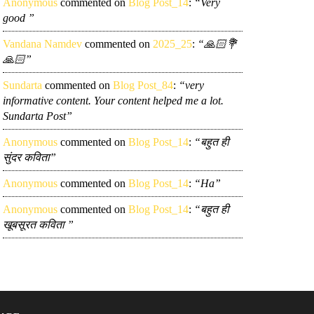
Anonymous
commented on
Blog Post_14
:
“Very
good ”
Vandana Namdev
commented on
2025_25
:
“🙏🏻💐
🙏🏻”
Sundarta
commented on
Blog Post_84
:
“very
informative content. Your content helped me a lot.
Sundarta Post”
Anonymous
commented on
Blog Post_14
:
“बहुत ही
सुंदर कविता”
Anonymous
commented on
Blog Post_14
:
“Ha”
Anonymous
commented on
Blog Post_14
:
“बहुत ही
खूबसूरत कविता ”