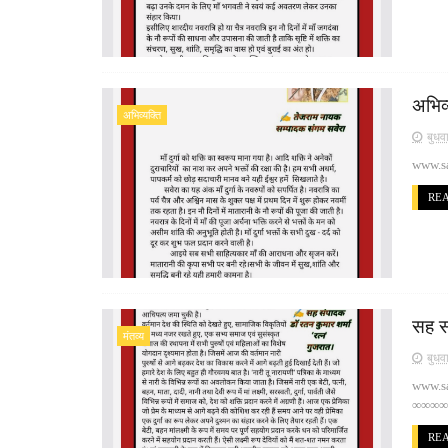
अभिव
अभिव्यक्ति
बुधव
www.sa
RE
सह स
मंतव्य
बुधव
www.sa
∞∞∞∞
RE