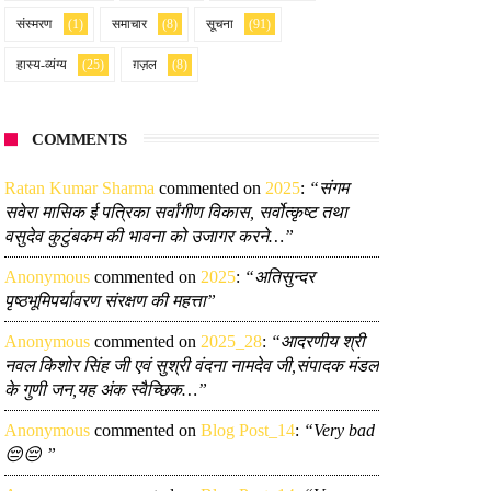
संस्मरण
(1)
समाचार
(8)
सूचना
(91)
हास्य-व्यंग्य
(25)
ग़ज़ल
(8)
COMMENTS
Ratan Kumar Sharma
commented on
2025
:
“संगम
सवेरा मासिक ई पत्रिका सर्वांगीण विकास, सर्वोत्कृष्ट तथा
वसुदेव कुटुंबकम की भावना को उजागर करने…”
Anonymous
commented on
2025
:
“अतिसुन्दर
पृष्ठभूमिपर्यावरण संरक्षण की महत्ता”
Anonymous
commented on
2025_28
:
“आदरणीय श्री
नवल किशोर सिंह जी एवं सुश्री वंदना नामदेव जी,संपादक मंडल
के गुणी जन,यह अंक स्वैच्छिक…”
Anonymous
commented on
Blog Post_14
:
“Very bad
😔😔 ”