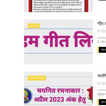
गीत-
ज्ञान मंजूषा
रविव
www.san
है ) गीत
RE
चयनि
चयनित रचनाकार
रविव
www.sa
हार्दि
RE