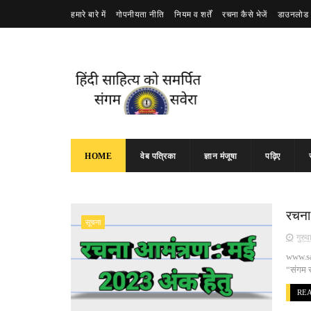
हमारे बारे में
गोपनीयता नीति
नियम व शर्तें
रचना कैसे भेजें
डाउनलोड 
HOME
वेब पत्रिका
ज्ञान मंजूषा
पढ़िए
रचना
सूचना
गुरु
www.sa
“संगम स
RE