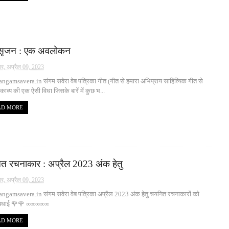
सृजन : एक अवलोकन
ार, अप्रैल 09, 2023
gamsavera.in संगम सवेरा वेब पत्रिका गीत (गीत से हमारा अभिप्राय साहित्यिक गीत से
 काव्य की एक ऐसी विधा जिसके बारें में कुछ भ...
AD MORE
त रचनाकार : अप्रैल 2023 अंक हेतु
ार, अप्रैल 09, 2023
ngamsavera.in संगम सवेरा वेब पत्रिका अप्रैल 2023 अंक हेतु चयनित रचनाकारों को
क बधाई 🌹🌹 ∞∞∞∞∞
AD MORE