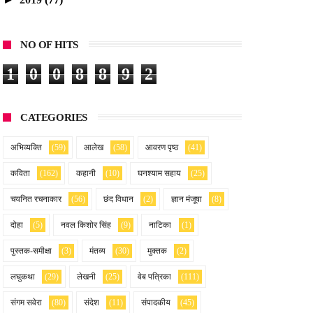
NO OF HITS
1
0
0
8
8
9
2
CATEGORIES
अभिव्यक्ति
(59)
आलेख
(58)
आवरण पृष्ठ
(41)
कविता
(162)
कहानी
(10)
घनश्याम सहाय
(25)
चयनित रचनाकार
(56)
छंद विधान
(2)
ज्ञान मंजूषा
(8)
दोहा
(5)
नवल किशोर सिंह
(9)
नाटिका
(1)
पुस्तक-समीक्षा
(3)
मंतव्य
(30)
मुक्तक
(2)
लघुकथा
(29)
लेखनी
(25)
वेब पत्रिका
(111)
संगम सवेरा
(80)
संदेश
(11)
संपादकीय
(45)