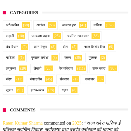
CATEGORIES
अभिव्यक्ति
(59)
आलेख
(58)
आवरण पृष्ठ
(41)
कविता
(162)
कहानी
(10)
घनश्याम सहाय
(25)
चयनित रचनाकार
(56)
छंद विधान
(2)
ज्ञान मंजूषा
(8)
दोहा
(5)
नवल किशोर सिंह
(9)
नाटिका
(1)
पुस्तक-समीक्षा
(3)
मंतव्य
(30)
मुक्तक
(2)
लघुकथा
(29)
लेखनी
(25)
वेब पत्रिका
(111)
संगम सवेरा
(80)
संदेश
(11)
संपादकीय
(45)
संस्मरण
(1)
समाचार
(8)
सूचना
(91)
हास्य-व्यंग्य
(25)
ग़ज़ल
(8)
COMMENTS
Ratan Kumar Sharma
commented on
2025
:
“संगम सवेरा मासिक ई
पत्रिका सर्वांगीण विकास, सर्वोत्कृष्ट तथा वसुदेव कुटुंबकम की भावना को