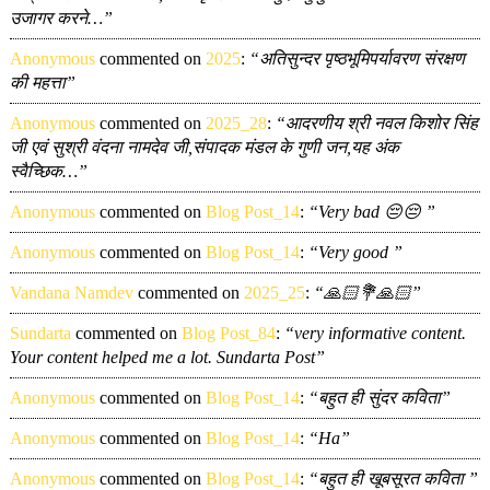
उजागर करने…”
Anonymous
commented on
2025
:
“अतिसुन्दर पृष्ठभूमिपर्यावरण संरक्षण
की महत्ता”
Anonymous
commented on
2025_28
:
“आदरणीय श्री नवल किशोर सिंह
जी एवं सुश्री वंदना नामदेव जी,संपादक मंडल के गुणी जन,यह अंक
स्वैच्छिक…”
Anonymous
commented on
Blog Post_14
:
“Very bad 😔😔 ”
Anonymous
commented on
Blog Post_14
:
“Very good ”
Vandana Namdev
commented on
2025_25
:
“🙏🏻💐🙏🏻”
Sundarta
commented on
Blog Post_84
:
“very informative content.
Your content helped me a lot. Sundarta Post”
Anonymous
commented on
Blog Post_14
:
“बहुत ही सुंदर कविता”
Anonymous
commented on
Blog Post_14
:
“Ha”
Anonymous
commented on
Blog Post_14
:
“बहुत ही खूबसूरत कविता ”