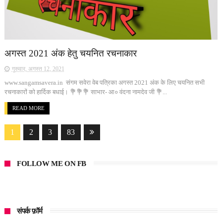
अगस्त 2021 अंक हेतु चयनित रचनाकार
गुरुवार, अगस्त 12, 2021
www.sangamsavera.in संगम सवेरा वेब पत्रिका अगस्त 2021 अंक के लिए चयनित सभी
रचनाकारों को हार्दिक बधाई। 💐💐💐 साभार- आ० वंदना नामदेव जी 💐...
READ MORE
1
2
3
83
FOLLOW ME ON FB
संपर्क फ़ॉर्म