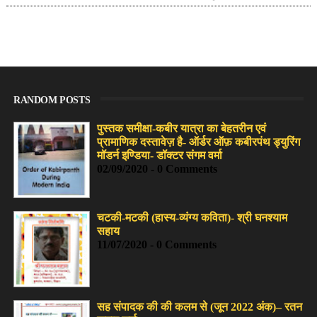
RANDOM POSTS
पुस्तक समीक्षा-कबीर यात्रा का बेहतरीन एवं
प्रामाणिक दस्तावेज़ है- ऑर्डर ऑफ़ कबीरपंथ ड्युरिंग
मॉडर्न इण्डिया- डॉक्टर संगम वर्मा
02/09/2020 - 0 Comments
चटकी-मटकी (हास्य-व्यंग्य कविता)- श्री घनश्याम
सहाय
11/07/2020 - 0 Comments
सह संपादक की की कलम से (जून 2022 अंक)– रतन