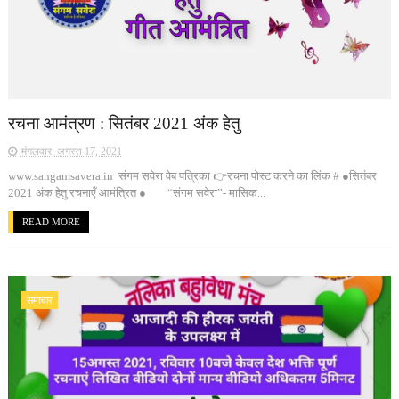
रचना आमंत्रण : सितंबर 2021 अंक हेतु
मंगलवार, अगस्त 17, 2021
www.sangamsavera.in संगम सवेरा वेब पत्रिका 👉रचना पोस्ट करने का लिंक # ●सितंबर
2021 अंक हेतु रचनाएँ आमंत्रित ● “संगम सवेरा”- मासिक...
READ MORE
समाचार