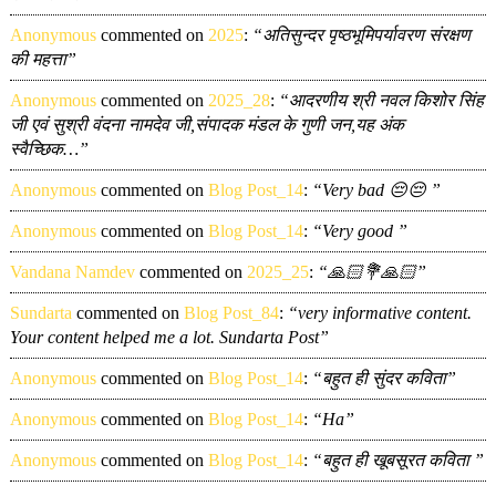
Anonymous
commented on
2025
:
“अतिसुन्दर पृष्ठभूमिपर्यावरण संरक्षण
की महत्ता”
Anonymous
commented on
2025_28
:
“आदरणीय श्री नवल किशोर सिंह
जी एवं सुश्री वंदना नामदेव जी,संपादक मंडल के गुणी जन,यह अंक
स्वैच्छिक…”
Anonymous
commented on
Blog Post_14
:
“Very bad 😔😔 ”
Anonymous
commented on
Blog Post_14
:
“Very good ”
Vandana Namdev
commented on
2025_25
:
“🙏🏻💐🙏🏻”
Sundarta
commented on
Blog Post_84
:
“very informative content.
Your content helped me a lot. Sundarta Post”
Anonymous
commented on
Blog Post_14
:
“बहुत ही सुंदर कविता”
Anonymous
commented on
Blog Post_14
:
“Ha”
Anonymous
commented on
Blog Post_14
:
“बहुत ही खूबसूरत कविता ”