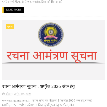
👇👇 👉 पीडीएफ के लिए डाउनलोड लिंक को क्लिक करें...
READ MORE
सूचना
रचना आमंत्रण सूचना : अप्रैल 2026 अंक हेतु
रविवार, अप्रैल 05, 2026
www.sangamsavera.in संगम सवेरा वेब पत्रिका $°अप्रैल 2026 अंक हेतु रचनाएँ
आमंत्रित °$ “संगम सवेरा”- मासिक ई-पत्रिका हेतु स्वरचित, मौल...