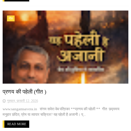
गीत
प्रणय की पहेली (गीत )
गुरुवार, फ़रवरी 12, 2026
www.sangamsavera.in संगम सवेरा वेब पत्रिका **प्रणय की पहेली ** गीत छद्ममय
मनुहार छंदित, प्रेम या व्यापार चक्रिल? यह पहेली है अजानी। प्...
READ MORE