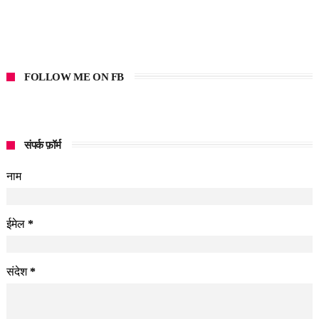
FOLLOW ME ON FB
संपर्क फ़ॉर्म
नाम
ईमेल
*
संदेश
*