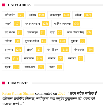
CATEGORIES
अभिव्यक्ति
(59)
आलेख
(58)
आवरण पृष्ठ
(41)
कविता
(162)
कहानी
(10)
घनश्याम सहाय
(25)
चयनित रचनाकार
(56)
छंद विधान
(2)
ज्ञान मंजूषा
(8)
दोहा
(5)
नवल किशोर सिंह
(9)
नाटिका
(1)
पुस्तक-समीक्षा
(3)
मंतव्य
(30)
मुक्तक
(2)
लघुकथा
(29)
लेखनी
(25)
वेब पत्रिका
(111)
संगम सवेरा
(80)
संदेश
(11)
संपादकीय
(45)
संस्मरण
(1)
समाचार
(8)
सूचना
(91)
हास्य-व्यंग्य
(25)
ग़ज़ल
(8)
COMMENTS
Ratan Kumar Sharma
commented on
2025
:
“संगम सवेरा मासिक ई
पत्रिका सर्वांगीण विकास, सर्वोत्कृष्ट तथा वसुदेव कुटुंबकम की भावना को
उजागर करने…”