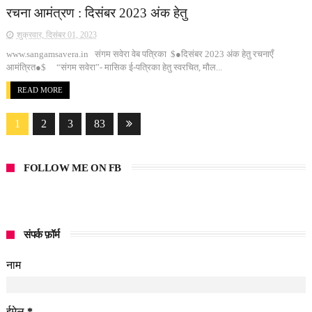
रचना आमंत्रण : दिसंबर 2023 अंक हेतु
शुक्रवार, दिसंबर 01, 2023
www.sangamsavera.in संगम सवेरा वेब पत्रिका $●दिसंबर 2023 अंक हेतु रचनाएँ
आमंत्रित●$ “संगम सवेरा”- मासिक ई-पत्रिका हेतु स्वरचित, मौल...
READ MORE
1
2
3
83
FOLLOW ME ON FB
संपर्क फ़ॉर्म
नाम
ईमेल
*