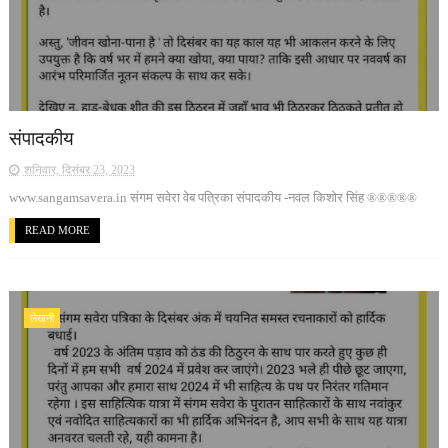
संपादकीय
शनिवार, दिसंबर 23, 2023
www.sangamsavera.in संगम सवेरा वेब पत्रिका संपादकीय -नवल किशोर सिंह ®®®®®
READ MORE
लेखनी