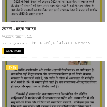
लेखनी - वंदना नामदेव
शनिवार, दिसंबर 23, 2023
www.sangamsavera.in संगम सवेरा वेब पत्रिका लेखनी वंदना नामदेव ®®®®®
READ MORE
अभिव्यक्ति