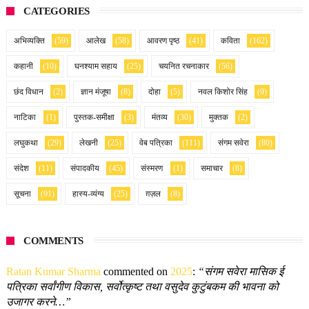
CATEGORIES
अभिव्यक्ति
(59)
आलेख
(58)
आवरण पृष्ठ
(41)
कविता
(162)
कहानी
(10)
घनश्याम सहाय
(25)
चयनित रचनाकार
(56)
छंद विधान
(2)
ज्ञान मंजूषा
(8)
दोहा
(5)
नवल किशोर सिंह
(9)
नाटिका
(1)
पुस्तक-समीक्षा
(3)
मंतव्य
(30)
मुक्तक
(2)
लघुकथा
(29)
लेखनी
(25)
वेब पत्रिका
(111)
संगम सवेरा
(80)
संदेश
(11)
संपादकीय
(45)
संस्मरण
(1)
समाचार
(8)
सूचना
(91)
हास्य-व्यंग्य
(25)
ग़ज़ल
(8)
COMMENTS
Ratan Kumar Sharma
commented on
2025
:
“संगम सवेरा मासिक ई
पत्रिका सर्वांगीण विकास, सर्वोत्कृष्ट तथा वसुदेव कुटुंबकम की भावना को
उजागर करने…”