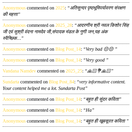
Anonymous
commented on
2025
:
“अतिसुन्दर पृष्ठभूमिपर्यावरण संरक्षण
की महत्ता”
Anonymous
commented on
2025_28
:
“आदरणीय श्री नवल किशोर सिंह
जी एवं सुश्री वंदना नामदेव जी,संपादक मंडल के गुणी जन,यह अंक
स्वैच्छिक…”
Anonymous
commented on
Blog Post_14
:
“Very bad 😔😔 ”
Anonymous
commented on
Blog Post_14
:
“Very good ”
Vandana Namdev
commented on
2025_25
:
“🙏🏻💐🙏🏻”
Sundarta
commented on
Blog Post_84
:
“very informative content.
Your content helped me a lot. Sundarta Post”
Anonymous
commented on
Blog Post_14
:
“बहुत ही सुंदर कविता”
Anonymous
commented on
Blog Post_14
:
“Ha”
Anonymous
commented on
Blog Post_14
:
“बहुत ही खूबसूरत कविता ”