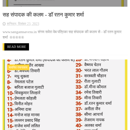
सह संपादक की कलम - डॉ रतन कुमार शर्मा
शनिवार, दिसंबर 23, 2023
www.sangamsavera.in संगम सवेरा वेब पत्रिका सह संपादक की कलम से - डॉ रतन कुमार
शर्मा ®®®®®
READ MORE
चयनित रचनाकार