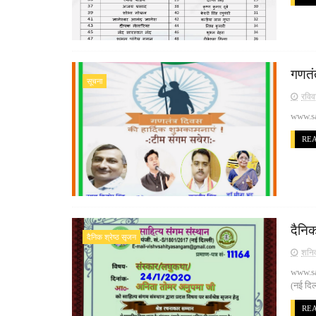
गणतं
सूचना
रविव
www.sa
RE
दैनि
दैनिक श्रेष्ठ सृजन
शनिव
www.san
(नई दिल
RE