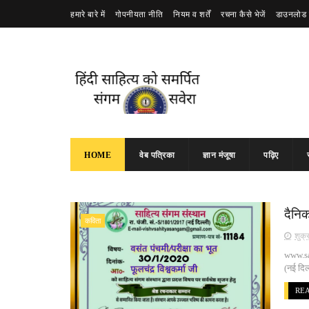
हमारे बारे में
गोपनीयता नीति
नियम व शर्तें
रचना कैसे भेजें
डाउनलोड 
HOME
वेब पत्रिका
ज्ञान मंजूषा
पढ़िए
दैनिक
कविता
शुक्
www.san
(नई दिल
RE