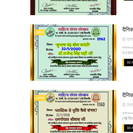
दैनिक
कविता
शुक्
www.san
S/1801/
RE
दैनि
आलेख
गुरु
www.san
(नई दि
RE