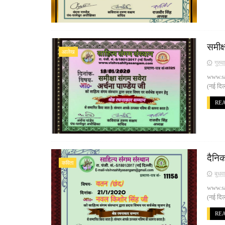
समीक्
आलेख
गुरु
www.sa
(नई दि
RE
दैनि
कविता
बुधव
www.san
(नई दि
RE