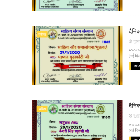
दैनिक
कविता
गुरु
www.san
(नई दिल
RE
दैनिक
कविता
बुधव
www.san
(नई दिल