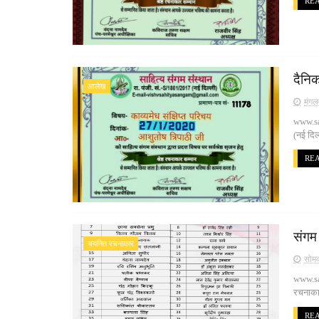
RE
दैनि
आलेख
मंगल
www.san
(नई दिल
RE
संगम
चयनित रचनाकार
सोमव
www.sa
रचनाकार
RE