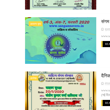
संगम
आवरण पृष्ठ
बुधव
www.sa
RE
दैनिक
आलेख
मंगल
www.sa
(नई दि
RE