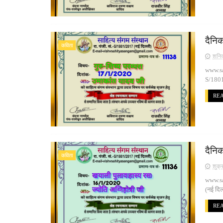
दैनि
कविता
शनिव
www.san
S/1801
RE
दैनिक
कविता
शुक्
www.sa
(नई दि
RE