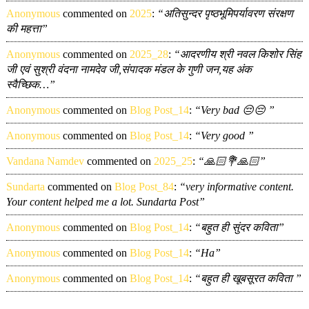
Anonymous
commented on
2025
:
“अतिसुन्दर पृष्ठभूमिपर्यावरण संरक्षण
की महत्ता”
Anonymous
commented on
2025_28
:
“आदरणीय श्री नवल किशोर सिंह
जी एवं सुश्री वंदना नामदेव जी,संपादक मंडल के गुणी जन,यह अंक
स्वैच्छिक…”
Anonymous
commented on
Blog Post_14
:
“Very bad 😔😔 ”
Anonymous
commented on
Blog Post_14
:
“Very good ”
Vandana Namdev
commented on
2025_25
:
“🙏🏻💐🙏🏻”
Sundarta
commented on
Blog Post_84
:
“very informative content.
Your content helped me a lot. Sundarta Post”
Anonymous
commented on
Blog Post_14
:
“बहुत ही सुंदर कविता”
Anonymous
commented on
Blog Post_14
:
“Ha”
Anonymous
commented on
Blog Post_14
:
“बहुत ही खूबसूरत कविता ”