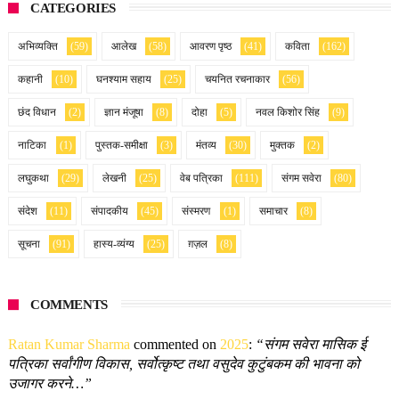
CATEGORIES
अभिव्यक्ति
(59)
आलेख
(58)
आवरण पृष्ठ
(41)
कविता
(162)
कहानी
(10)
घनश्याम सहाय
(25)
चयनित रचनाकार
(56)
छंद विधान
(2)
ज्ञान मंजूषा
(8)
दोहा
(5)
नवल किशोर सिंह
(9)
नाटिका
(1)
पुस्तक-समीक्षा
(3)
मंतव्य
(30)
मुक्तक
(2)
लघुकथा
(29)
लेखनी
(25)
वेब पत्रिका
(111)
संगम सवेरा
(80)
संदेश
(11)
संपादकीय
(45)
संस्मरण
(1)
समाचार
(8)
सूचना
(91)
हास्य-व्यंग्य
(25)
ग़ज़ल
(8)
COMMENTS
Ratan Kumar Sharma
commented on
2025
:
“संगम सवेरा मासिक ई
पत्रिका सर्वांगीण विकास, सर्वोत्कृष्ट तथा वसुदेव कुटुंबकम की भावना को
उजागर करने…”