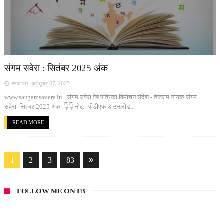
संगम सवेरा : सितंबर 2025 अंक
मंगलवार, अक्टूबर 07, 2025
www.sangamsavera.in संगम सवेरा वेब पत्रिका विमोचन संदेश - तेजराम नायक संगम
सवेरा सितंबर 2025 अंक 👇👇 नोट:- पीडीएफ डाउनलोड...
READ MORE
1
2
3
83
FOLLOW ME ON FB