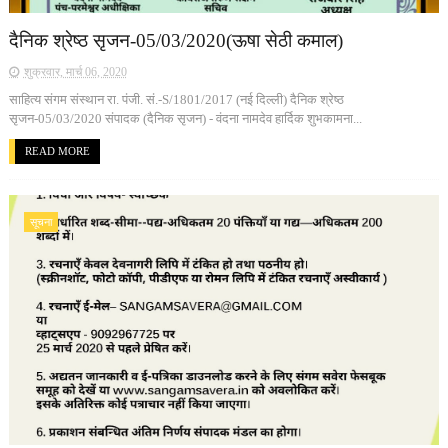
दैनिक श्रेष्ठ सृजन-05/03/2020(ऊषा सेठी कमाल)
शुक्रवार, मार्च 06, 2020
साहित्य संगम संस्थान रा. पंजी. सं.-S/1801/2017 (नई दिल्ली) दैनिक श्रेष्ठ
सृजन-05/03/2020 संपादक (दैनिक सृजन) - वंदना नामदेव हार्दिक शुभकामना...
READ MORE
सूचना