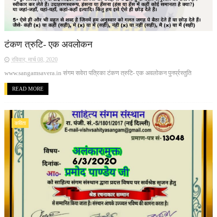
टंकण त्रुटि- एक अवलोकन
रविवार, मार्च 08, 2020
www.sangamsavera.in संगम सवेरा पत्रिका टंकण त्रुटि- एक अवलोकन पुनर्प्रस्तुति
READ MORE
कविता