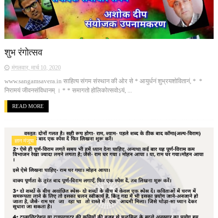
शुभ रंगोत्सव
मंगलवार, मार्च 10, 2020
www.sangamsavera.in साहित्य संगम संस्थान की ओर से * आयुर्धनं शुभ्रयशोवितानं, * *
निरामयं जीवनसंविधानम् । * * समागतो होलिकोत्सवोऽयं, ...
READ MORE
ज्ञान मंजूषा