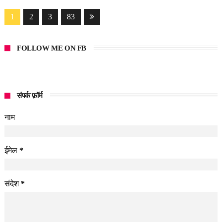
1
2
3
83
FOLLOW ME ON FB
संपर्क फ़ॉर्म
नाम
ईमेल
*
संदेश
*