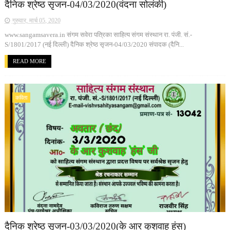
दैनिक श्रेष्ठ सृजन-04/03/2020(वंदना सोलंकी)
गुरुवार, मार्च 05, 2020
www.sangamsavera.in संगम सवेरा पत्रिका साहित्य संगम संस्थान रा. पंजी. सं.-
S/1801/2017 (नई दिल्ली) दैनिक श्रेष्ठ सृजन-04/03/2020 संपादक (दैनि...
READ MORE
कविता
दैनिक श्रेष्ठ सृजन-03/03/2020(के आर कुशवाह हंस)