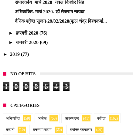
संपादकीय- मार्च 2020- नवल किशोर सिंह
अभिव्यक्ति- मार्च 2020- डॉ तेजराम नायक
दैनिक श्रेष्ठ सृजन-29/02/2020(फूल चंद्र विश्वकर्मा...
►
फ़रवरी 2020
(76)
►
जनवरी 2020
(69)
►
2019
(77)
NO OF HITS
1
0
0
8
6
4
3
CATEGORIES
अभिव्यक्ति
(59)
आलेख
(58)
आवरण पृष्ठ
(41)
कविता
(162)
कहानी
(10)
घनश्याम सहाय
(25)
चयनित रचनाकार
(56)