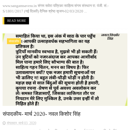
www.sangamsavera.in संगम सवेरा पत्रिका साहित्य संगम संस्थान रा. पंजी. सं.-
S/1801/2017 (नई दिल्ली) दैनिक श्रेष्ठ सृजन-02/03/2020 ...
READ MORE
संपादकीय
संपादकीय- मार्च 2020- नवल किशोर सिंह
मंगलवार, मार्च 03, 2020