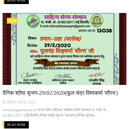
READ MORE
आलेख
दैनिक श्रेष्ठ सृजन-29/02/2020(फूल चंद्र विश्वकर्मा 'सौरभ')
सोमवार, मार्च 02, 2020
www.sangamsavera.in संगम सवेरा पत्रिका साहित्य संगम संस्थान रा. पंजी. सं.-
S/1801/2017 (नई दिल्ली) दैनिक श्रेष्ठ सृजन- संपादक (दैनिक सृजन) - ...
READ MORE