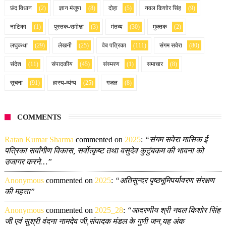
छंद विधान
(2)
ज्ञान मंजूषा
(8)
दोहा
(5)
नवल किशोर सिंह
(9)
नाटिका
(1)
पुस्तक-समीक्षा
(3)
मंतव्य
(30)
मुक्तक
(2)
लघुकथा
(29)
लेखनी
(25)
वेब पत्रिका
(111)
संगम सवेरा
(80)
संदेश
(11)
संपादकीय
(45)
संस्मरण
(1)
समाचार
(8)
सूचना
(91)
हास्य-व्यंग्य
(25)
ग़ज़ल
(8)
COMMENTS
Ratan Kumar Sharma
commented on
2025
:
“संगम सवेरा मासिक ई
पत्रिका सर्वांगीण विकास, सर्वोत्कृष्ट तथा वसुदेव कुटुंबकम की भावना को
उजागर करने…”
Anonymous
commented on
2025
:
“अतिसुन्दर पृष्ठभूमिपर्यावरण संरक्षण
की महत्ता”
Anonymous
commented on
2025_28
:
“आदरणीय श्री नवल किशोर सिंह
जी एवं सुश्री वंदना नामदेव जी,संपादक मंडल के गुणी जन,यह अंक