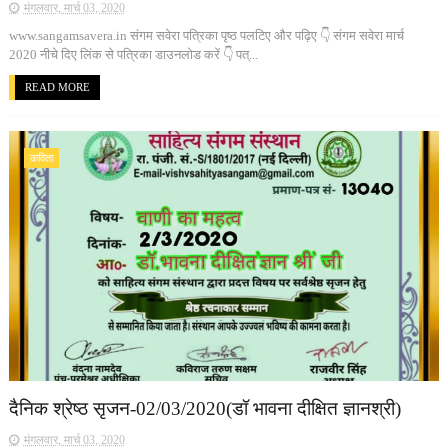
मंगलवार, मार्च 03, 2020
www.sangamsavera.in संगम सवेरा पत्रिका पृष्ठ पलटिए और पढ़िए 👇 संगम सवेरा मार्च
2020 नीचे दिए लिंक से पत्रिका डाउनलोड करें 👇 पत्...
READ MORE
कविता
दैनिक श्रेष्ठ सृजन-02/03/2020(डॉ भावना दीक्षित ज्ञानश्री)
मंगलवार, मार्च 03, 2020