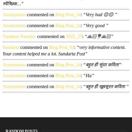
स्वैच्छिक…”
Anonymous
commented on
Blog Post_14
:
“Very bad 😔😔 ”
Anonymous
commented on
Blog Post_14
:
“Very good ”
Vandana Namdev
commented on
2025_25
:
“🙏🏻💐🙏🏻”
Sundarta
commented on
Blog Post_84
:
“very informative content.
Your content helped me a lot. Sundarta Post”
Anonymous
commented on
Blog Post_14
:
“बहुत ही सुंदर कविता”
Anonymous
commented on
Blog Post_14
:
“Ha”
Anonymous
commented on
Blog Post_14
:
“बहुत ही खूबसूरत कविता ”
RANDOM POSTS