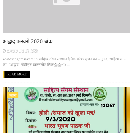
आह्लाद फरवरी 2020 अंक
शुक्रवार, मार्च 13, 2020
www.sangamsavera.in साहित्य संगम संस्थान दैनिक श्रेष्ठ सृजन का अनुनाद साहित्य संगम
का- "आह्लाद" पीडीएफ डाउनलोड लिंक📩📩👈 ...
READ MORE
आलेख