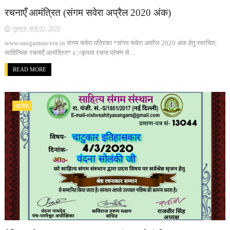
रचनाएँ आमंत्रित (संगम सवेरा अप्रैल 2020 अंक)
गुरुवार, मार्च 05, 2020
www.sangamsavera.in संगम सवेरा पत्रिका *संगम सवेरा अप्रैल 2020 अंक हेतु स्वरचित,
साहित्यिक रचनाएँ आमंत्रित* 👉कृपया रचना प्रेषण से ...
READ MORE
आलेख