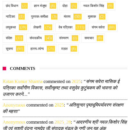
छंद विधान
(2)
ज्ञान मंजूषा
(8)
दोहा
(5)
नवल किशोर सिंह
(9)
नाटिका
(1)
पुस्तक-समीक्षा
(3)
मंतव्य
(30)
मुक्तक
(2)
लघुकथा
(29)
लेखनी
(25)
वेब पत्रिका
(111)
संगम सवेरा
(80)
संदेश
(11)
संपादकीय
(45)
संस्मरण
(1)
समाचार
(8)
सूचना
(91)
हास्य-व्यंग्य
(25)
ग़ज़ल
(8)
COMMENTS
Ratan Kumar Sharma
commented on
2025
:
“संगम सवेरा मासिक ई
पत्रिका सर्वांगीण विकास, सर्वोत्कृष्ट तथा वसुदेव कुटुंबकम की भावना को
उजागर करने…”
Anonymous
commented on
2025
:
“अतिसुन्दर पृष्ठभूमिपर्यावरण संरक्षण
की महत्ता”
Anonymous
commented on
2025_28
:
“आदरणीय श्री नवल किशोर सिंह
जी एवं सुश्री वंदना नामदेव जी,संपादक मंडल के गुणी जन,यह अंक