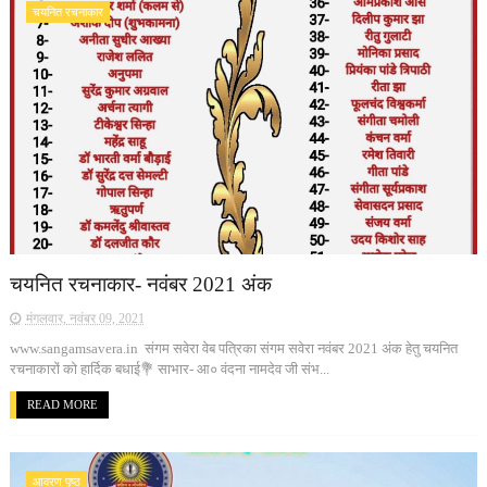
चयनित रचनाकार
चयनित रचनाकार- नवंबर 2021 अंक
मंगलवार, नवंबर 09, 2021
www.sangamsavera.in संगम सवेरा वेब पत्रिका संगम सवेरा नवंबर 2021 अंक हेतु चयनित
रचनाकारों को हार्दिक बधाई💐 साभार- आ० वंदना नामदेव जी संभ...
READ MORE
आवरण पृष्ठ