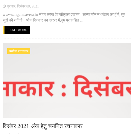
गुरुवार, दिसंबर 09, 2021
www.sangamsavera.in संगम सवेरा वेब पत्रिका एकात्म - सॉनेट मौन नभमंडल का हूँ मैं, तुम
सुरों की रागिनी। ओज दिनकर का प्रखर मैं,तुम प्रकाशित ...
READ MORE
चयनित रचनाकार
दिसंबर 2021 अंक हेतु चयनित रचनाकार