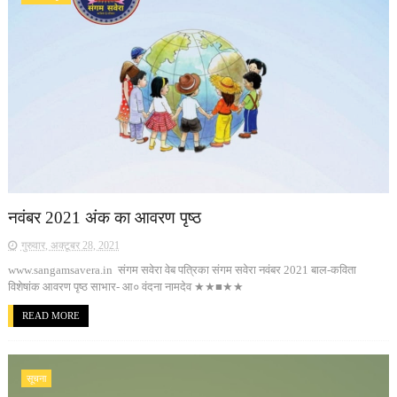
नवंबर 2021 अंक का आवरण पृष्ठ
गुरुवार, अक्टूबर 28, 2021
www.sangamsavera.in संगम सवेरा वेब पत्रिका संगम सवेरा नवंबर 2021 बाल-कविता
विशेषांक आवरण पृष्ठ साभार- आ० वंदना नामदेव ★★■★★
READ MORE
सूचना