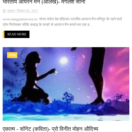
भारतीय आयरन मैन (आलेख)- मंगलेश सोनी
गुरुवार, दिसंबर 09, 2021
www.sangamsavera.in संगम सवेरा वेब पत्रिका भारतीय आयरन मैन मणिपुर के रहने वाले
प्रेम निगोमबम जोकि कबाड़ के कचरे से आयरन मैन बनाने का एक ब...
READ MORE
कविता
एकात्म - सॉनेट (कविता)- प्रो विनीत मोहन औदिच्य