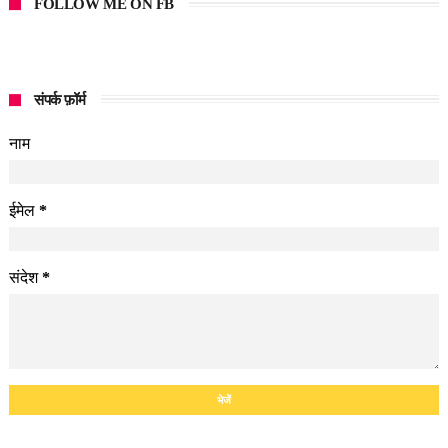
FOLLOW ME ON FB
संपर्क फ़ॉर्म
नाम
ईमेल
*
संदेश
*