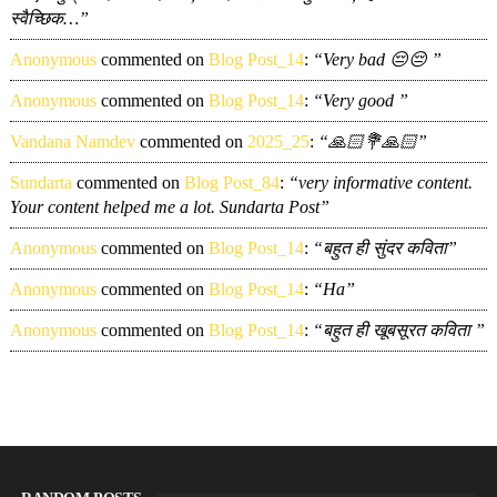
स्वैच्छिक…”
Anonymous
commented on
Blog Post_14
:
“Very bad 😔😔 ”
Anonymous
commented on
Blog Post_14
:
“Very good ”
Vandana Namdev
commented on
2025_25
:
“🙏🏻💐🙏🏻”
Sundarta
commented on
Blog Post_84
:
“very informative content.
Your content helped me a lot. Sundarta Post”
Anonymous
commented on
Blog Post_14
:
“बहुत ही सुंदर कविता”
Anonymous
commented on
Blog Post_14
:
“Ha”
Anonymous
commented on
Blog Post_14
:
“बहुत ही खूबसूरत कविता ”