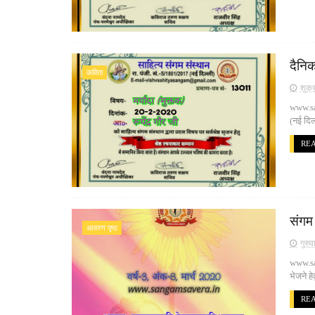
दैनिक
कविता
शुक्
www.san
(नई दिल
RE
संगम 
आवरण पृष्ठ
गुरु
www.sa
भेजने ह
RE