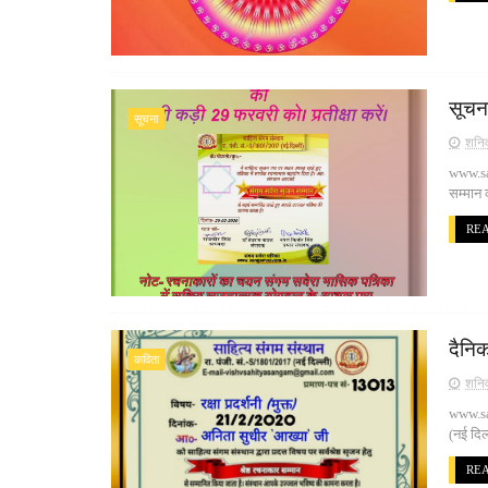
सूचन
सूचना
शनिव
www.sa
सम्मान
RE
दैनि
कविता
शनिव
www.san
(नई दिल
RE