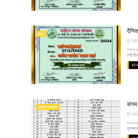
दैनिक
कविता
शुक्
www.san
(नई दिल
RE
संगम
चयनित रचनाकार
शुक्
www.san
शुभकामन