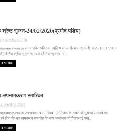
 श्रेष्ठ सृजन-24/02/2020(प्रमोद पांडेय)
वार, फ़रवरी 25, 2020
gamsavera.in संगम सवेरा पत्रिका साहित्य संगम संस्थान रा. पंजी. सं.-S/1801/2017
्ली) दैनिक श्रेष्ठ सृजन संपादक (दैनिक सृजन) - व...
AD MORE
ा-उपनामकरण स्मारिका
ार, फ़रवरी 23, 2020
ngamsavera.in उपनामकरण स्मारिका (संयोजक के हवाले से सूचना) आपको यह
र्ष होगा कि उप नामकरण समारोह के भव्य आयोजन को चिरस्थाई बना...
AD MORE