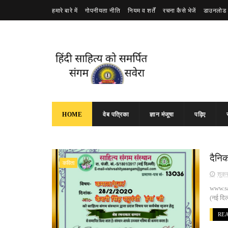
हमारे बारे में
गोपनीयता नीति
नियम व शर्तें
रचना कैसे भेजें
डाउनलोड 
HOME
वेब पत्रिका
ज्ञान मंजूषा
पढ़िए
दैनिक
कविता
शुक्
www.san
(नई दिल
RE