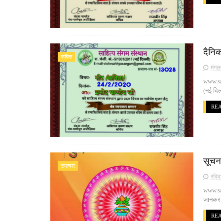
दैनिक
कविता
मंगल
www.san
(नई दिल
RE
सूचन
समाचार
रविव
www.sa
जानकर ह
RE