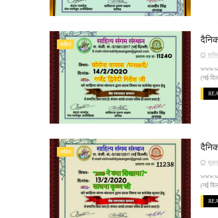
दैनिक
कविता
शनिव
www.san
(नई दिल
RE
दैनि
कविता
शुक्
www.san
(नई दिल
RE