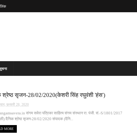
लिंक
सूचना
 श्रेष्ठ सृजन-28/02/2020(केशरी सिंह रघुवंशी 'हंस')
रवार, फ़रवरी 28, 2020
gamsavera.in संगम सवेरा पत्रिका साहित्य संगम संस्थान रा. पंजी. सं.-S/1801/2017
्ली) दैनिक श्रेष्ठ सृजन-28/02/2020 संपादक (दैनि...
AD MORE