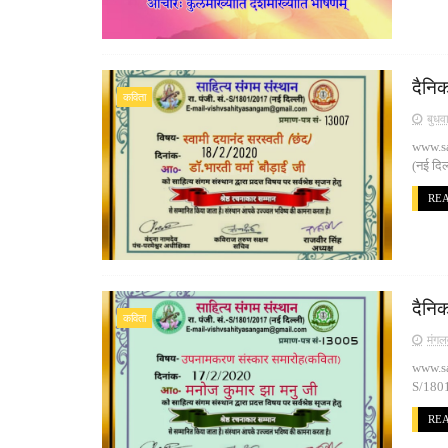
दैनिक
कविता
बुधव
www.san
(नई दिल
RE
दैनि
कविता
मंगल
www.san
S/1801/
RE