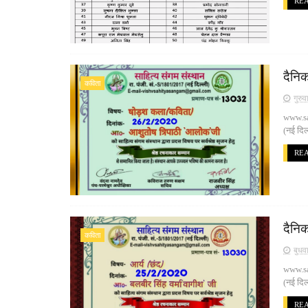
RE
दैनि
कविता
गुरु
www.san
(नई दिल
RE
दैनिक
कविता
बुधव
www.san
(नई दिल
RE