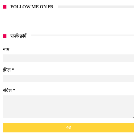
FOLLOW ME ON FB
संपर्क फ़ॉर्म
नाम
ईमेल
*
संदेश
*