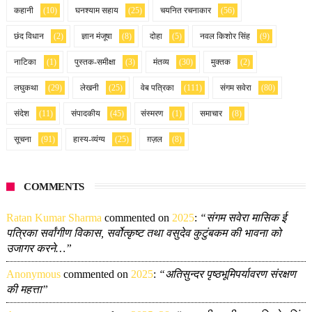
कहानी
(10)
घनश्याम सहाय
(25)
चयनित रचनाकार
(56)
छंद विधान
(2)
ज्ञान मंजूषा
(8)
दोहा
(5)
नवल किशोर सिंह
(9)
नाटिका
(1)
पुस्तक-समीक्षा
(3)
मंतव्य
(30)
मुक्तक
(2)
लघुकथा
(29)
लेखनी
(25)
वेब पत्रिका
(111)
संगम सवेरा
(80)
संदेश
(11)
संपादकीय
(45)
संस्मरण
(1)
समाचार
(8)
सूचना
(91)
हास्य-व्यंग्य
(25)
ग़ज़ल
(8)
COMMENTS
Ratan Kumar Sharma
commented on
2025
:
“संगम सवेरा मासिक ई
पत्रिका सर्वांगीण विकास, सर्वोत्कृष्ट तथा वसुदेव कुटुंबकम की भावना को
उजागर करने…”
Anonymous
commented on
2025
:
“अतिसुन्दर पृष्ठभूमिपर्यावरण संरक्षण
की महत्ता”