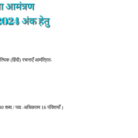
यिक (हिंदी) रचनाएँ आमंत्रित-
 शब्द / पद्य -अधिकतम 16 पंक्तियाँ )