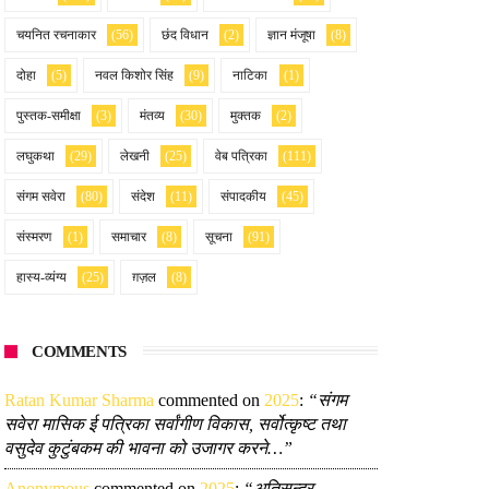
चयनित रचनाकार
(56)
छंद विधान
(2)
ज्ञान मंजूषा
(8)
दोहा
(5)
नवल किशोर सिंह
(9)
नाटिका
(1)
पुस्तक-समीक्षा
(3)
मंतव्य
(30)
मुक्तक
(2)
लघुकथा
(29)
लेखनी
(25)
वेब पत्रिका
(111)
संगम सवेरा
(80)
संदेश
(11)
संपादकीय
(45)
संस्मरण
(1)
समाचार
(8)
सूचना
(91)
हास्य-व्यंग्य
(25)
ग़ज़ल
(8)
COMMENTS
Ratan Kumar Sharma
commented on
2025
:
“संगम
सवेरा मासिक ई पत्रिका सर्वांगीण विकास, सर्वोत्कृष्ट तथा
वसुदेव कुटुंबकम की भावना को उजागर करने…”
Anonymous
commented on
2025
:
“अतिसुन्दर