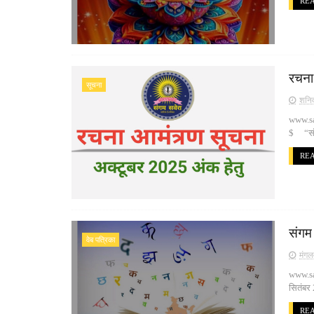
RE
रचना
सूचना
शनिव
www.sa
$ “संगम
RE
संगम
वेब पत्रिका
मंगल
www.sa
सितंबर
RE