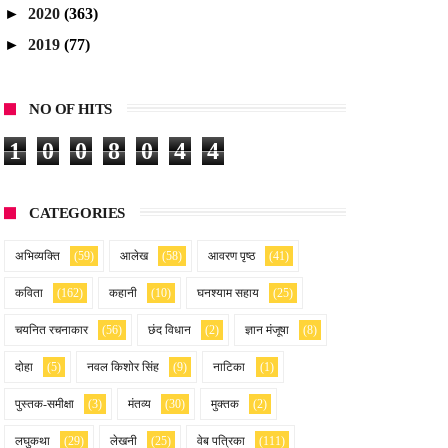
►
2020
(363)
►
2019
(77)
NO OF HITS
1
0
0
8
0
4
4
CATEGORIES
अभिव्यक्ति
(59)
आलेख
(58)
आवरण पृष्ठ
(41)
कविता
(162)
कहानी
(10)
घनश्याम सहाय
(25)
चयनित रचनाकार
(56)
छंद विधान
(2)
ज्ञान मंजूषा
(8)
दोहा
(5)
नवल किशोर सिंह
(9)
नाटिका
(1)
पुस्तक-समीक्षा
(3)
मंतव्य
(30)
मुक्तक
(2)
लघुकथा
(29)
लेखनी
(25)
वेब पत्रिका
(111)