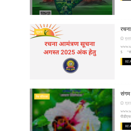
रचना
सूचना
बुधव
www.sa
$ “संगम
RE
संगम
वेब पत्रिका
शुक्
www.sa
पीडीएफ
RE