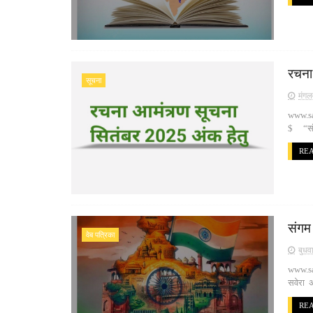
रचना
सूचना
मंगल
www.sa
$ “संगम
RE
संगम
वेब पत्रिका
बुधव
www.sa
सवेरा 
RE