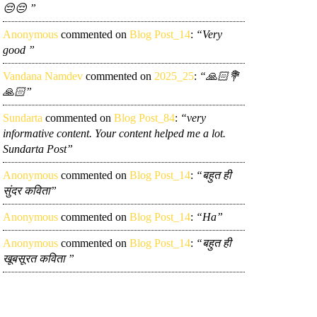
😔😔 ”
Anonymous
commented on
Blog Post_14
:
“Very
good ”
Vandana Namdev
commented on
2025_25
:
“🙏🏻💐
🙏🏻”
Sundarta
commented on
Blog Post_84
:
“very
informative content. Your content helped me a lot.
Sundarta Post”
Anonymous
commented on
Blog Post_14
:
“बहुत ही
सुंदर कविता”
Anonymous
commented on
Blog Post_14
:
“Ha”
Anonymous
commented on
Blog Post_14
:
“बहुत ही
खूबसूरत कविता ”