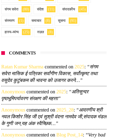
संगम सवेरा
(80)
संदेश
(11)
संपादकीय
(45)
संस्मरण
(1)
समाचार
(8)
सूचना
(91)
हास्य-व्यंग्य
(25)
ग़ज़ल
(8)
COMMENTS
Ratan Kumar Sharma
commented on
2025
:
“संगम
सवेरा मासिक ई पत्रिका सर्वांगीण विकास, सर्वोत्कृष्ट तथा
वसुदेव कुटुंबकम की भावना को उजागर करने…”
Anonymous
commented on
2025
:
“अतिसुन्दर
पृष्ठभूमिपर्यावरण संरक्षण की महत्ता”
Anonymous
commented on
2025_28
:
“आदरणीय श्री
नवल किशोर सिंह जी एवं सुश्री वंदना नामदेव जी,संपादक मंडल
के गुणी जन,यह अंक स्वैच्छिक…”
Anonymous
commented on
Blog Post_14
:
“Very bad