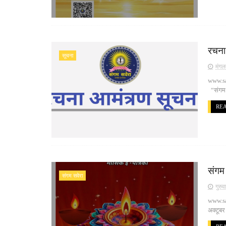
रचना
सूचना
मंगल
www.sa
“संगम स
RE
संगम
संगम सवेरा
गुरु
www.san
अक्टूबर