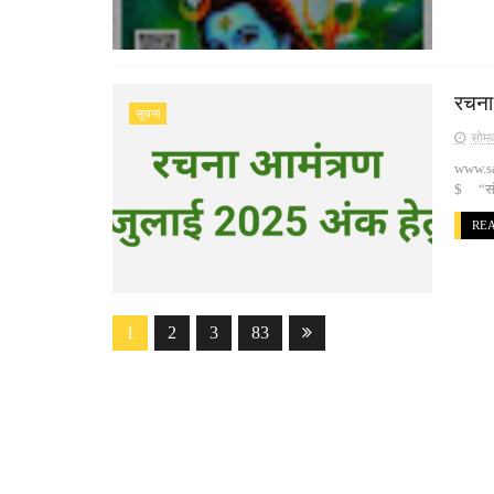
रचना
सूचना
सोमव
www.sa
$ “संगम
RE
1
2
3
83