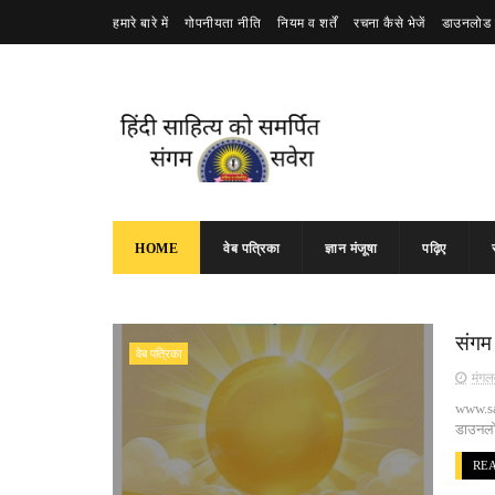
हमारे बारे में
गोपनीयता नीति
नियम व शर्तें
रचना कैसे भेजें
डाउनलोड 
HOME
वेब पत्रिका
ज्ञान मंजूषा
पढ़िए
संगम
वेब पत्रिका
मंगल
www.sa
डाउनलो
RE